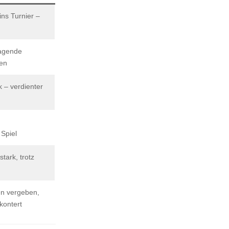
 ins Turnier –
agende
len
k – verdienter
Spiel
tark, trotz
en vergeben,
ontert