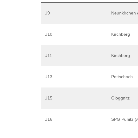
U9
Neunkirchen /
U10
Kirchberg
U11
Kirchberg
U13
Pottschach
U15
Gloggnitz
U16
SPG Punitz (