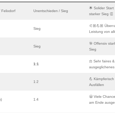
🌟 Solider Start
 Felixdorf
Unentschieden / Sieg
starker Sieg 👏
🤙🏼💪🏼 Überr
Sieg
Leistung von al
🎯 Offensiv star
Sieg
Sieg
⚖️ Sehr faires &
1:1
ausgeglichenes 
💪 Kämpferisch s
1:2
Ausfällen
😬 Viele Chanc
A)
1:4
am Ende ausgek