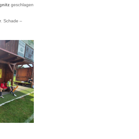
gnitz
geschlagen
r. Schade –