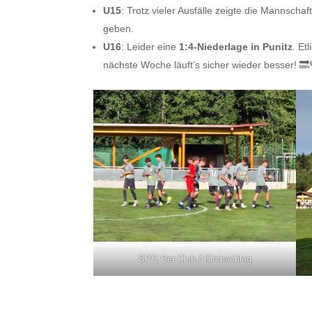
U15
: Trotz vieler Ausfälle zeigte die Mannscha
geben.
U16
: Leider eine
1:4-Niederlage in Punitz
. Et
nächste Woche läuft’s sicher wieder besser! 🔜
SPG Der Club / Kirchschlag