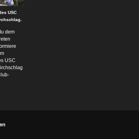
 des USC
rchschlag.
du dem
reten
formiere
em
des USC
irchschlag
lub-
en