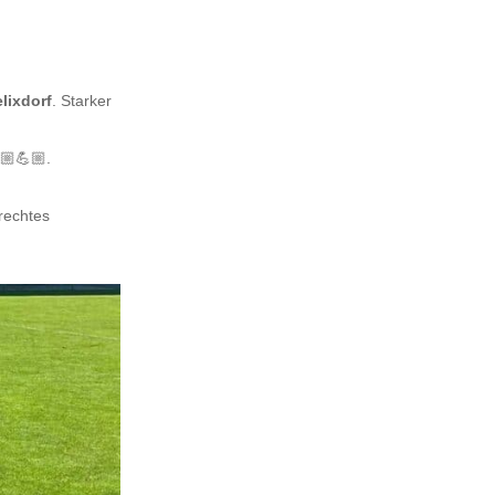
lixdorf
. Starker
🏼💪🏼.
rechtes