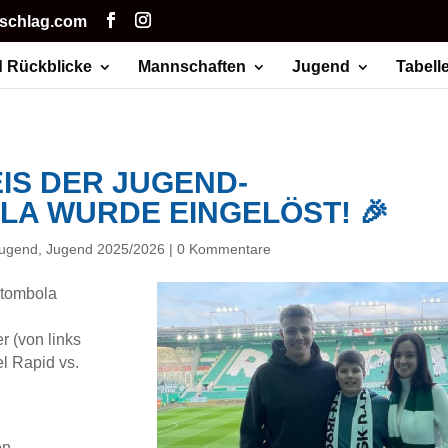
hschlag.com
 Rückblicke
Mannschaften
Jugend
Tabell
IS DER JUGEND-
A WURDE EINGELÖST! 🎉
ugend
,
Jugend 2025/2026
|
0 Kommentare
stombola
 (von links
l Rapid vs.
e
en