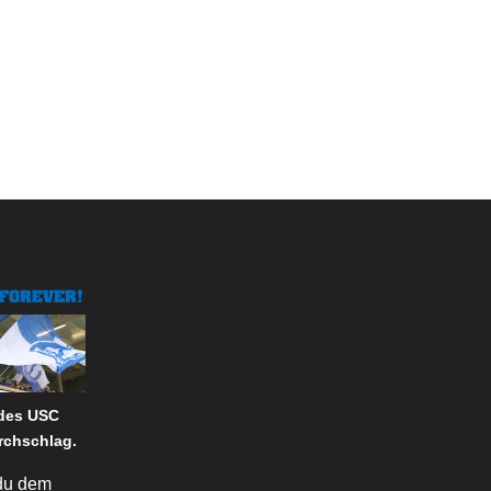
 des USC
rchschlag.
du dem