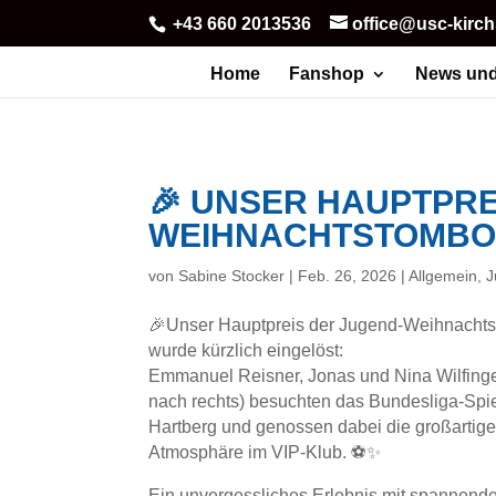
+43 660 2013536
office@usc-kirc
Home
Fanshop
News und
🎉 UNSER HAUPTPRE
WEIHNACHTSTOMBOL
von
Sabine Stocker
|
Feb. 26, 2026
|
Allgemein
,
J
🎉Unser Hauptpreis der Jugend-Weihnacht
wurde kürzlich eingelöst:
Emmanuel Reisner, Jonas und Nina Wilfinger
nach rechts) besuchten das Bundesliga-Spie
Hartberg und genossen dabei die großartig
Atmosphäre im VIP-Klub. ⚽✨
Ein unvergessliches Erlebnis mit spannend