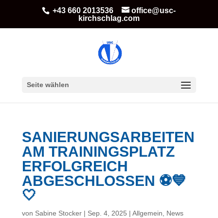
+43 660 2013536
office@usc-
kirchschlag.com
Seite wählen
SANIERUNGSARBEITEN
AM TRAININGSPLATZ
ERFOLGREICH
ABGESCHLOSSEN ⚽💙
🤍
von
Sabine Stocker
|
Sep. 4, 2025
|
Allgemein
,
News