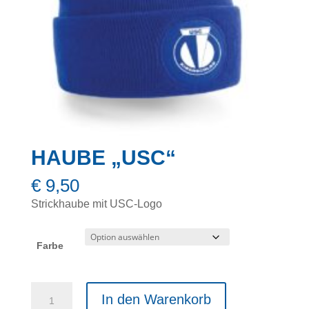
HAUBE „USC“
€
9,50
Strickhaube mit USC-Logo
Farbe
Haube
In den Warenkorb
"USC"