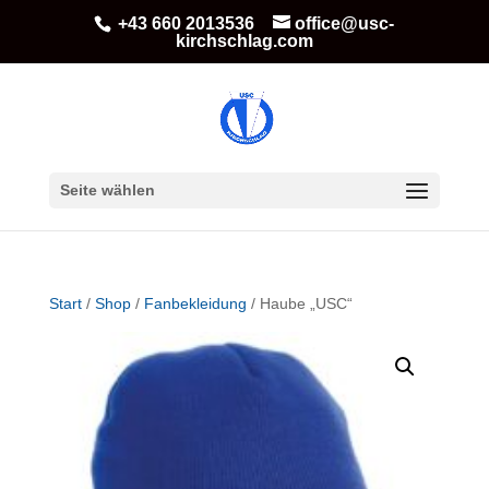
+43 660 2013536
office@usc-
kirchschlag.com
Seite wählen
Start
/
Shop
/
Fanbekleidung
/ Haube „USC“