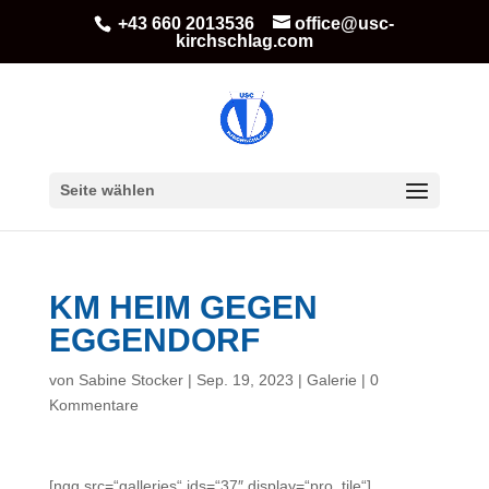
+43 660 2013536
office@usc-
kirchschlag.com
Seite wählen
KM HEIM GEGEN
EGGENDORF
von
Sabine Stocker
|
Sep. 19, 2023
|
Galerie
|
0
Kommentare
[ngg src=“galleries“ ids=“37″ display=“pro_tile“]