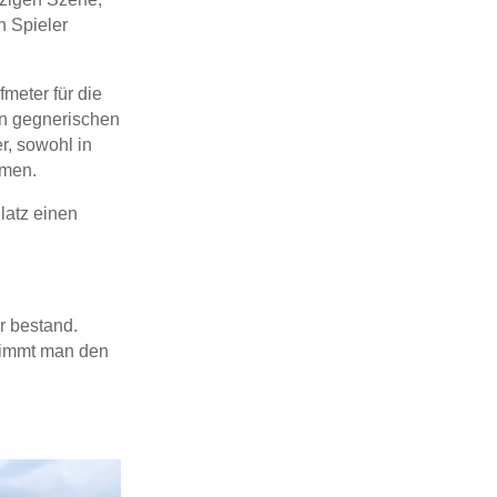
n Spieler
fmeter für die
en gegnerischen
r, sowohl in
mmen.
latz einen
r bestand.
 nimmt man den