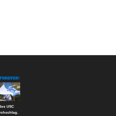
 des USC
rchschlag.