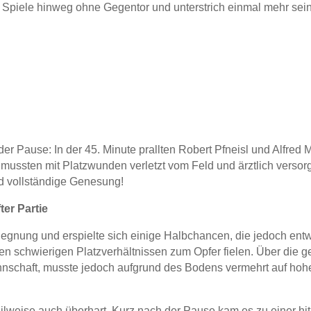
i Spiele hinweg ohne Gegentor und unterstrich einmal mehr sei
er Pause: In der 45. Minute prallten Robert Pfneisl und Alfred 
mussten mit Platzwunden verletzt vom Feld und ärztlich versor
d vollständige Genesung!
er Partie
gegnung und erspielte sich einige Halbchancen, die jedoch ent
n schwierigen Platzverhältnissen zum Opfer fielen. Über die 
schaft, musste jedoch aufgrund des Bodens vermehrt auf hoh
eilweise auch überhart. Kurz nach der Pause kam es zu einer hi