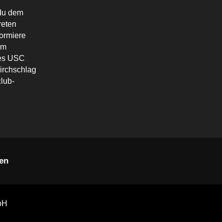
du dem
reten
formiere
em
des USC
irchschlag
lub-
en
bH