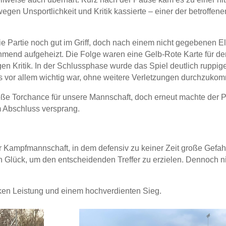
gen Unsportlichkeit und Kritik kassierte – einer der betroffene
die Partie noch gut im Griff, doch nach einem nicht gegebenen El
end aufgeheizt. Die Folge waren eine Gelb-Rote Karte für d
 Kritik. In der Schlussphase wurde das Spiel deutlich ruppige
s vor allem wichtig war, ohne weitere Verletzungen durchzuko
oße Torchance für unsere Mannschaft, doch erneut machte der P
m Abschluss versprang.
r Kampfmannschaft, in dem defensiv zu keiner Zeit große Gefah
hen Glück, um den entscheidenden Treffer zu erzielen. Dennoch
ken Leistung und einem hochverdienten Sieg.