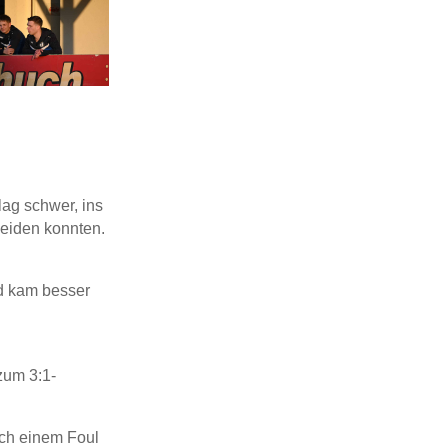
lag schwer, ins
heiden konnten.
nd kam besser
zum 3:1-
ach einem Foul