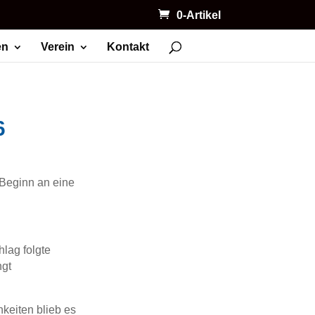
0-Artikel
en
Verein
Kontakt
6
 Beginn an eine
lag folgte
ngt
hkeiten blieb es