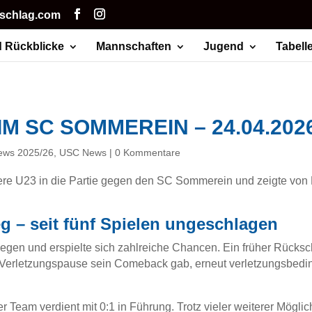
hschlag.com
 Rückblicke
Mannschaften
Jugend
Tabell
M SC SOMMEREIN – 24.04.202
ews 2025/26
,
USC News
|
0 Kommentare
ere U23 in die Partie gegen den SC Sommerein und zeigte von
eg – seit fünf Spielen ungeschlagen
gen und erspielte sich zahlreiche Chancen. Ein früher Rücksch
er Verletzungspause sein Comeback gab, erneut verletzungsbedi
r Team verdient mit 0:1 in Führung. Trotz vieler weiterer Möglic