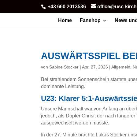
+43 660 2013536
office@usc-kirc
Home
Fanshop
News und
AUSWÄRTSSPIEL BEI
von
Sabine Stocker
|
Apr. 27, 2026
|
Allgemein
,
N
Bei strahlendem Sonnenschein startete uns
dominante Leistung.
U23: Klarer 5:1-Auswärtssi
Unsere Mannschaft war von Anfang an überle
jedoch, als Dopler Chrisi, der nach länger
ausgewechselt werden musste.
In der 27. Minute brachte Lukas Stocker unse