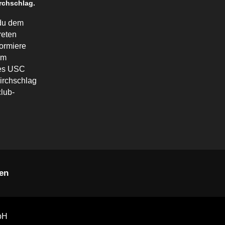
rchschlag.
du dem
reten
formiere
em
des USC
irchschlag
lub-
en
bH