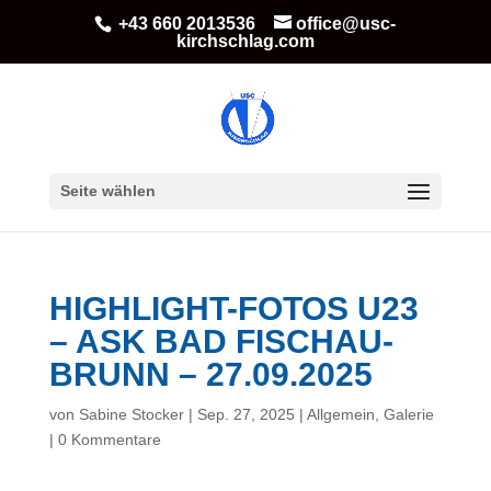
+43 660 2013536
office@usc-
kirchschlag.com
Seite wählen
HIGHLIGHT-FOTOS U23
– ASK BAD FISCHAU-
BRUNN – 27.09.2025
von
Sabine Stocker
|
Sep. 27, 2025
|
Allgemein
,
Galerie
|
0 Kommentare