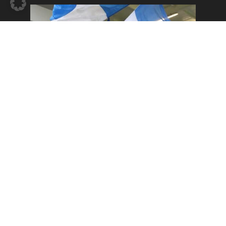
Der Fanclub des USC Sparkasse Kirchschlag.
Wenn auch du dem Fanclub beitreten
möchtest, informiere dich bei jedem Heimspiel
des USC Sparkasse Kirchschlag bei den
Fanclub-Mitgliedern!
Datenschutzerklärung
Impressum
Kontakt
Buchungen