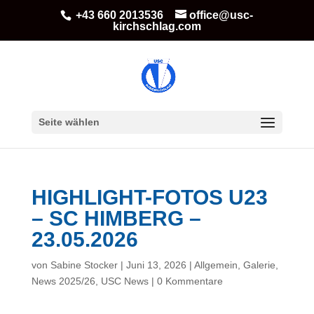
+43 660 2013536
office@usc-
kirchschlag.com
Seite wählen
HIGHLIGHT-FOTOS U23
– SC HIMBERG –
23.05.2026
von
Sabine Stocker
|
Juni 13, 2026
|
Allgemein
,
Galerie
,
News 2025/26
,
USC News
|
0 Kommentare