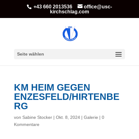
+43 660 2013536
office@usc-
kirchschlag.com
Seite wählen
KM HEIM GEGEN
ENZESFELD/HIRTENBE
RG
von
Sabine Stocker
|
Okt. 8, 2024
|
Galerie
|
0
Kommentare