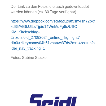
Der Link zu den Fotos, die auch gedownloadet
werden können (ca. 30 Tage verfügbar)
https://www.dropbox.com/scl/fo/x1xaf5sm4sn72bxr
kd3li/AE6JJlLsTjpiu14WnMuFg6c/USC-
KM_Kirchschlag-
Enzersfeld_27092024_online_Highlight?
dl=0&rlkey=onnv04h61vpaawt37dv2mru4b&subfo
lder_nav_tracking=1
Fotos: Sabine Stocker