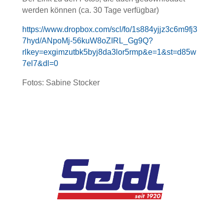
werden können (ca. 30 Tage verfügbar)
https://www.dropbox.com/scl/fo/1s884yjjz3c6m9fj3
7hyd/ANpoMj-56kuW8oZIRL_Gg9Q?
rlkey=exgimzutbk5byj8da3lor5rmp&e=1&st=d85w
7el7&dl=0
Fotos: Sabine Stocker