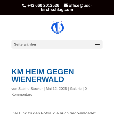
+43 660 2013536
office@usc-
kirchschlag.com
Seite wählen
KM HEIM GEGEN
WIENERWALD
von
Sabine Stocker
|
Mai 12, 2025
|
Galerie
|
0
Kommentare
Der Link zu den Fotos, die auch gedownloadet