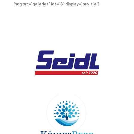
[ngg src=“galleries“ ids=“8″ display=“pro_tile“]