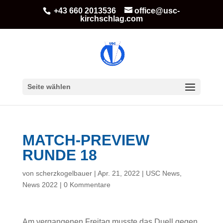
+43 660 2013536
office@usc-
kirchschlag.com
Seite wählen
MATCH-PREVIEW
RUNDE 18
von
scherzkogelbauer
|
Apr. 21, 2022
|
USC News
,
News 2022
|
0 Kommentare
Am vergangenen Freitag musste das Duell gegen