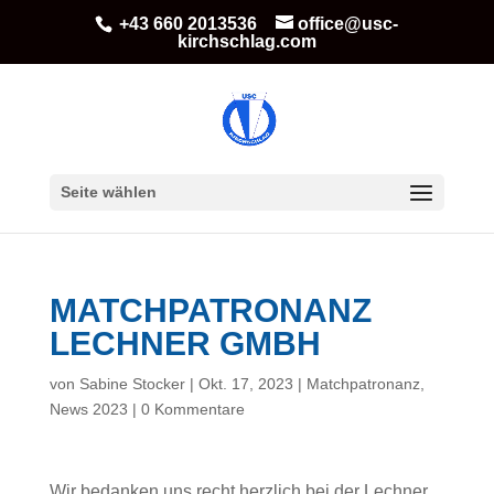
+43 660 2013536
office@usc-
kirchschlag.com
Seite wählen
MATCHPATRONANZ
LECHNER GMBH
von
Sabine Stocker
|
Okt. 17, 2023
|
Matchpatronanz
,
News 2023
|
0 Kommentare
Wir bedanken uns recht herzlich bei der Lechner