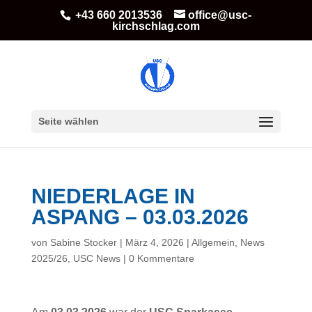
+43 660 2013536
office@usc-
kirchschlag.com
Seite wählen
NIEDERLAGE IN
ASPANG – 03.03.2026
von
Sabine Stocker
|
März 4, 2026
|
Allgemein
,
News
2025/26
,
USC News
|
0 Kommentare