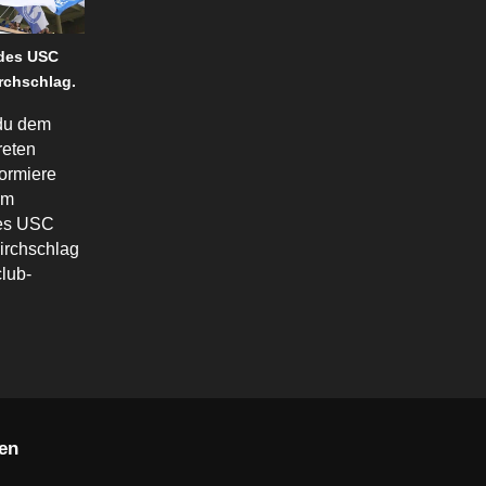
 des USC
rchschlag.
du dem
reten
formiere
em
des USC
irchschlag
lub-
en