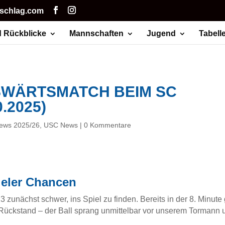
hschlag.com
 Rückblicke
Mannschaften
Jugend
Tabell
USWÄRTSMATCH BEIM SC
.2025)
ews 2025/26
,
USC News
|
0 Kommentare
vieler Chancen
zunächst schwer, ins Spiel zu finden. Bereits in der 8. Minute 
 Rückstand – der Ball sprang unmittelbar vor unserem Tormann u