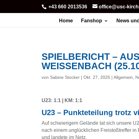
+43 660 2013536
office@usc-kirc
Home
Fanshop
News und
SPIELBERICHT – A
WEISSENBACH (25.10
von
Sabine Stocker
|
Okt. 27, 2025
|
Allgemein
,
N
U23: 1:1 | KM: 1:1
U23 – Punkteteilung trotz 
Auf schwierigem Gelände tat sich unsere U23 
nach einem unglücklichen Freistoßtreffer in
und landete im Netz.