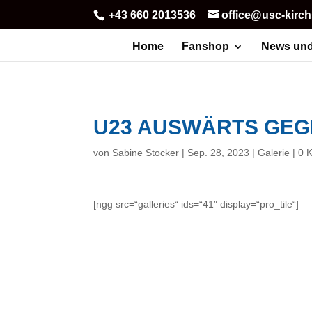
+43 660 2013536
office@usc-kirc
Home
Fanshop
News und
U23 AUSWÄRTS GE
von
Sabine Stocker
|
Sep. 28, 2023
|
Galerie
|
0 
[ngg src=“galleries“ ids=“41″ display=“pro_tile“]