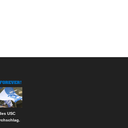
 des USC
rchschlag.