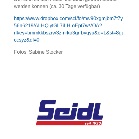
werden können (ca. 30 Tage verfügbar)
https://www.dropbox.com/scl/fo/mw90xgmjbm7t7y
56n6219/ALHQjytGL7iLH-oEpt7wVOA?
rlkey=bmmkkbszrw3zmrko3grrbyqyu&e=1&st=8gj
ccsyz&dl=0
Fotos: Sabine Stocker