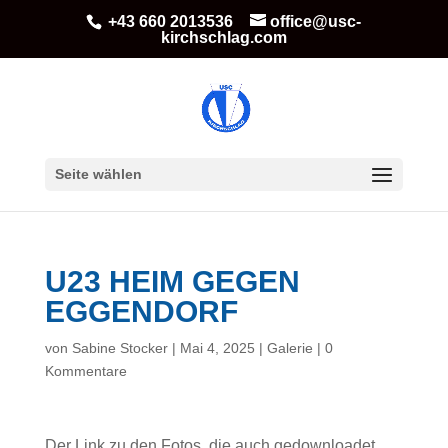
+43 660 2013536
office@usc-
kirchschlag.com
Seite wählen
U23 HEIM GEGEN
EGGENDORF
von
Sabine Stocker
|
Mai 4, 2025
|
Galerie
|
0
Kommentare
Der Link zu den Fotos, die auch gedownloadet