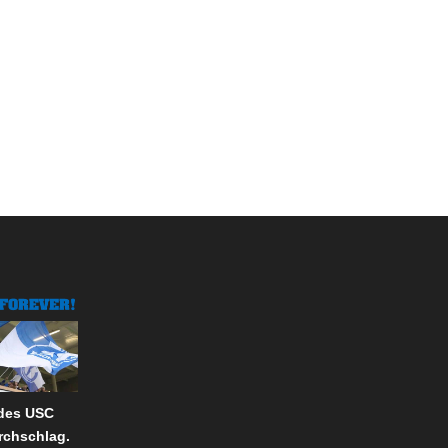
 des USC
rchschlag.