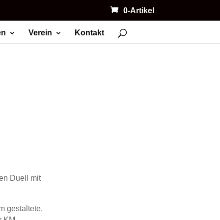
0-Artikel
en
Verein
Kontakt
n Duell mit
 gestaltete.
er KM.