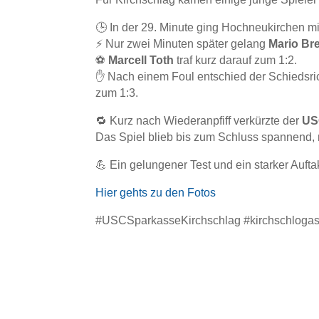
🕒 In der 29. Minute ging Hochneukirchen mi
⚡️ Nur zwei Minuten später gelang
Mario Bre
⚽
Marcell Toth
traf kurz darauf zum 1:2.
✋ Nach einem Foul entschied der Schiedsric
zum 1:3.
🔁 Kurz nach Wiederanpfiff verkürzte der
US
Das Spiel blieb bis zum Schluss spannend, 
💪 Ein gelungener Test und ein starker Aufta
Hier gehts zu den Fotos
#USCSparkasseKirchschlag #kirchschlogas