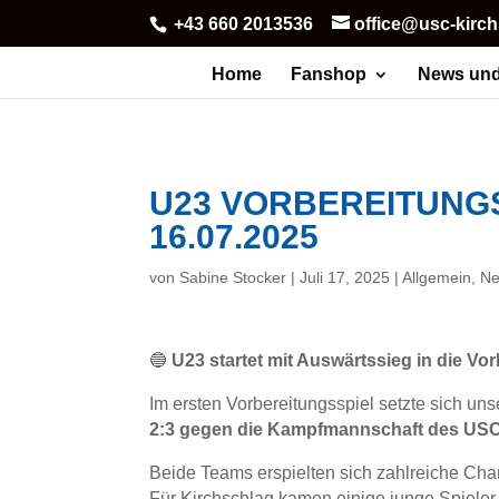
+43 660 2013536
office@usc-kirc
Home
Fanshop
News und
U23 VORBEREITUNGS
16.07.2025
von
Sabine Stocker
|
Juli 17, 2025
|
Allgemein
,
Ne
🔵
U23 startet mit Auswärtssieg in die Vo
Im ersten Vorbereitungsspiel setzte sich un
2:3 gegen die Kampfmannschaft des US
Beide Teams erspielten sich zahlreiche Cha
Für Kirchschlag kamen einige junge Spieler