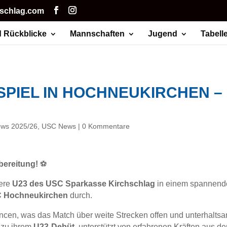
hschlag.com
 Rückblicke
Mannschaften
Jugend
Tabell
PIEL IN HOCHNEUKIRCHEN –
ws 2025/26
,
USC News
|
0 Kommentare
rbereitung!
⚽
sere
U23 des USC Sparkasse Kirchschlag
in einem spannende
C Hochneukirchen
durch.
ncen, was das Match über weite Strecken offen und unterhaltsam
 zu ihrem
U23-Debüt
, unterstützt von erfahrenen Kräften aus d