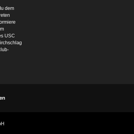
du dem
reten
formiere
em
des USC
irchschlag
lub-
en
bH