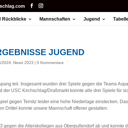
hschlag.com
 Rückblicke
Mannschaften
Jugend
Tabell
RGEBNISSE JUGEND
3/2024
,
News 2023
|
0 Kommentare
spang teil. Insgesamt wurden drei Spiele gegen die Teams Asp
der USC Kirchschlag/Draßmarkt konnte alle drei Spiele für si
l gegen Ternitz leider eine hohe Niederlage einstecken. Das 1
en Drittel konnte unsere Mannschaft offener gestalten.
13 gegen die Alterskollegen aus Oberpullendorf ab und konnte d