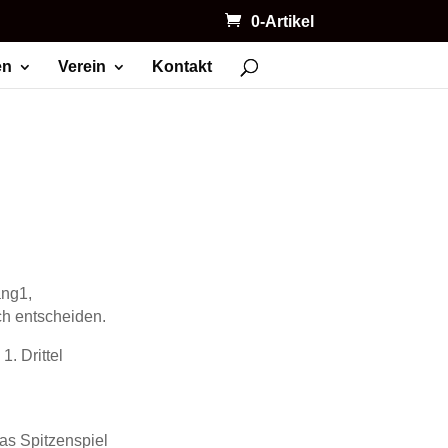
0-Artikel
en
Verein
Kontakt
ang1,
ch entscheiden.
. Drittel
as Spitzenspiel