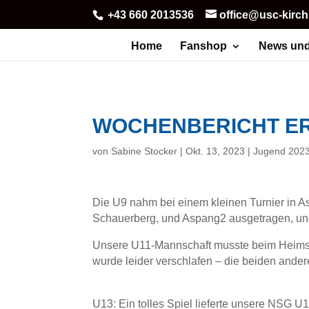
+43 660 2013536
office@usc-kirc
Home
Fanshop
News und
WOCHENBERICHT E
von
Sabine Stocker
|
Okt. 13, 2023
|
Jugend 202
Die U9 nahm bei einem kleinen Turnier in A
Schauerberg, und Aspang2 ausgetragen, und 
Unsere U11-Mannschaft musste beim Heimspie
wurde leider verschlafen – die beiden ander
U13: Ein tolles Spiel lieferte unsere NSG U