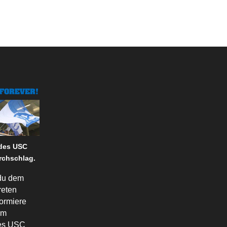
 des USC
rchschlag.
du dem
reten
formiere
em
des USC