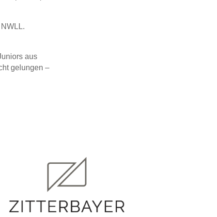
r NWLL.
Juniors aus
icht gelungen –