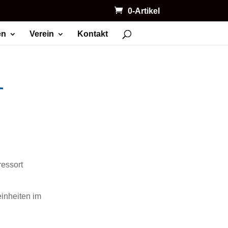
0-Artikel
en
Verein
Kontakt
T
essort
einheiten im