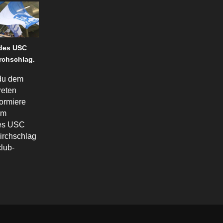
 des USC
rchschlag.
du dem
reten
formiere
em
des USC
irchschlag
lub-