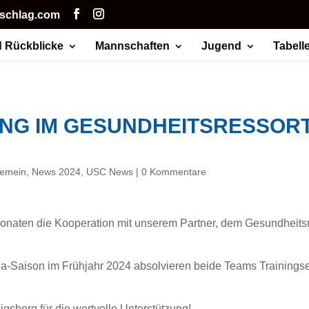
hschlag.com
 Rückblicke
Mannschaften
Jugend
Tabell
NG IM GESUNDHEITSRESSOR
gemein
,
News 2024
,
USC News
|
0 Kommentare
naten die Kooperation mit unserem Partner, dem Gesundheitsr
iga-Saison im Frühjahr 2024 absolvieren beide Teams Trainings
gsberg für die wertvolle Unterstützung!