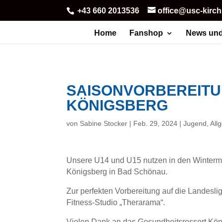
+43 660 2013536
office@usc-kirc
Home
Fanshop
News und
SAISONVORBEREITU
KÖNIGSBERG
von
Sabine Stocker
|
Feb. 29, 2024
|
Jugend
,
All
Unsere U14 und U15 nutzen in den Wintermo
Königsberg in Bad Schönau.
Zur perfekten Vorbereitung auf die Landesl
Fitness-Studio „Therarama“.
Vielen Dank an das Gesundheitsressort Köni